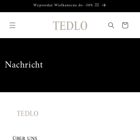
Direkt
Wyprzedaż Wielkanocna do -50% ❤️‍🔥
zum
Inhalt
Warenkorb
Nachricht
ÜBER UNS