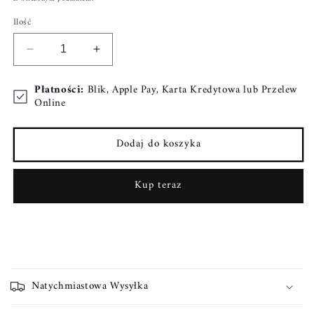
Ilość
Zmniejsz
Zwiększ
ilość
ilość
dla
dla
Płatności:
Blik, Apple Pay, Karta Kredytowa lub Przelew
Etui
Etui
Online
na
na
kupoworki
kupoworki
Dodaj do koszyka
,,Cozy
,,Cozy
Cream&quot;
Cream&quot;
Kup teraz
Z
w
Natychmiastowa Wysyłka
i
j