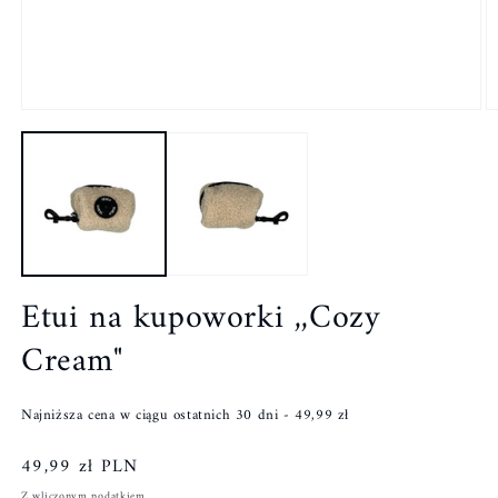
Etui na kupoworki ,,Cozy
Cream"
Najniższa cena w ciągu ostatnich 30 dni -
49,99 zł
Cena
49,99 zł PLN
regularna
Z wliczonym podatkiem.