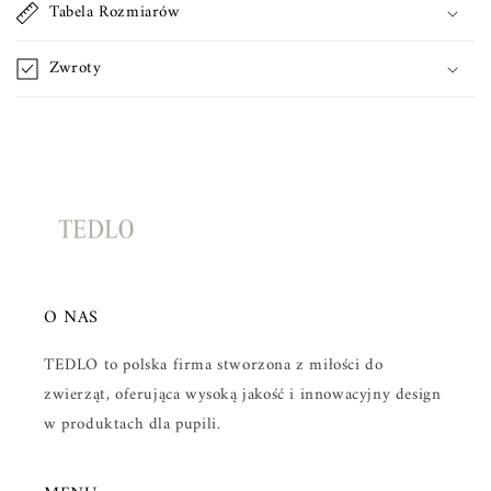
Tabela Rozmiarów
a
n
Zwroty
a
t
r
e
ś
ć
O NAS
TEDLO to polska firma stworzona z miłości do
zwierząt, oferująca wysoką jakość i innowacyjny design
w produktach dla pupili.