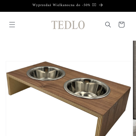
Przejdź
Wyprzedaż Wielkanocna do -50% ❤️‍🔥
do treści
Koszyk
Pomiń,
aby
przejść do
informacji
o
produkcie