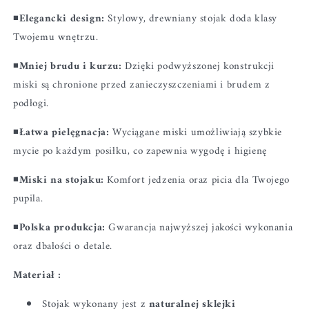
◾️
Elegancki design:
Stylowy, drewniany stojak doda klasy
Twojemu wnętrzu.
◾️
Mniej brudu i kurzu:
Dzięki podwyższonej konstrukcji
miski są chronione przed zanieczyszczeniami i brudem z
podłogi.
◾️
Łatwa pielęgnacja:
Wyciągane miski umożliwiają szybkie
mycie po każdym posiłku, co zapewnia wygodę i higienę
◾️
Miski na stojaku:
Komfort jedzenia oraz picia dla Twojego
pupila.
◾️
Polska produkcja:
Gwarancja najwyższej jakości wykonania
oraz dbałości o detale.
Materiał :
Stojak wykonany jest z
naturalnej sklejki