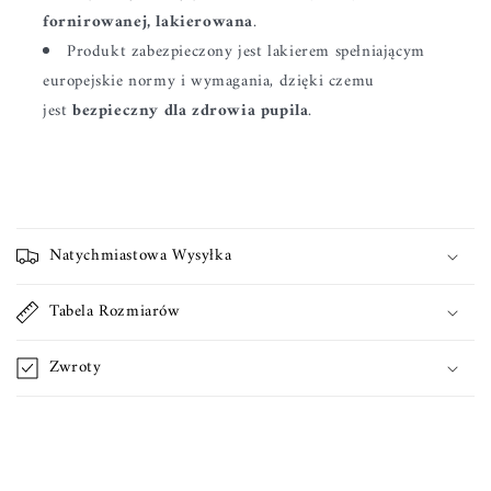
fornirowanej, lakierowana
.
Produkt zabezpieczony jest lakierem spełniającym
europejskie normy i wymagania, dzięki czemu
jest
bezpieczny dla zdrowia pupila
.
Z
w
Natychmiastowa Wysyłka
i
j
Tabela Rozmiarów
a
n
Zwroty
a
t
r
e