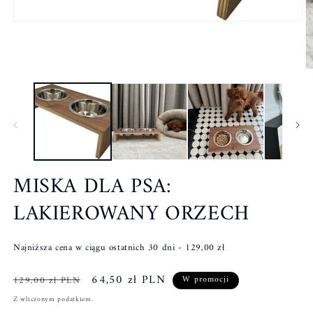
MISKA DLA PSA:
LAKIEROWANY ORZECH
Najniższa cena w ciągu ostatnich 30 dni -
129,00 zł
Cena
Cena
64,50 zł PLN
129,00 zł PLN
W promocji
regularna
promocyjna
Z wliczonym podatkiem.