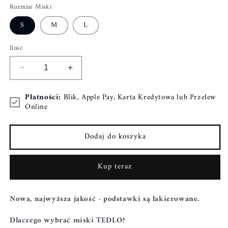
Rozmiar Miski
S
M
L
Ilość
Zmniejsz
Zwiększ
ilość
ilość
dla
dla
Płatności:
Blik, Apple Pay, Karta Kredytowa lub Przelew
MISKA
MISKA
Online
DLA
DLA
PSA:
PSA:
Dodaj do koszyka
LAKIEROWANY
LAKIEROWANY
ORZECH
ORZECH
Kup teraz
Nowa, najwyższa jakość - podstawki są lakierowane.
Dlaczego wybrać miski TEDLO?