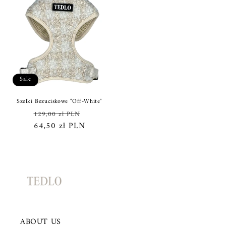
Sale
Szelki Bezuciskowe "Off-White"
Regular
Sale
129,00 zł PLN
price
64,50 zł PLN
price
ABOUT US