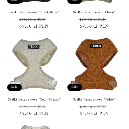
o
Szelki Bezuciskowe "Black-Beige"
Szelki Bezuciskowe ,,Floral"
n
Regular
Sale
Regular
Sale
139,00 zł PLN
139,00 zł PLN
price
69,50 zł PLN
price
price
69,50 zł PLN
price
:
Sale
Sale
Szelki Bezuciskowe "Cozy Cream"
Szelki Bezuciskowe "Teddy"
Regular
Sale
Regular
Sale
139,00 zł PLN
129,00 zł PLN
price
69,50 zł PLN
price
price
64,50 zł PLN
price